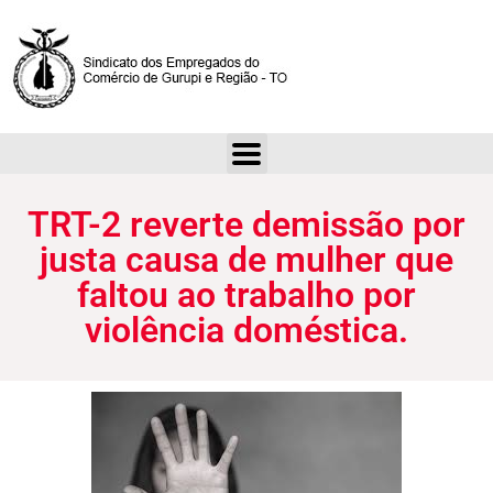
TRT-2 reverte demissão por justa causa de mulher que faltou ao trabalho por violência doméstica.
TRT-2 reverte demissão por
justa causa de mulher que
faltou ao trabalho por
violência doméstica.