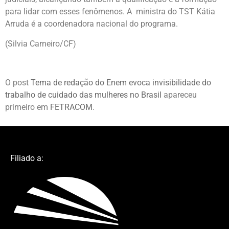
para lidar com esses fenômenos. A ministra do TST Kátia
Arruda é a coordenadora nacional do programa.
(Silvia Carneiro/CF)
O post
Tema de redação do Enem evoca invisibilidade do
trabalho de cuidado das mulheres no Brasil
apareceu
primeiro em
FETRACOM
.
Filiado a: