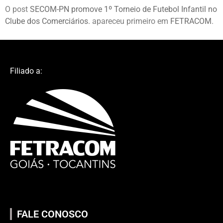
O post
SECOM-PN promove 1º Torneio de Futebol Infantil no
Clube dos Comerciários.
apareceu primeiro em
FETRACOM
.
Filiado a:
FALE CONOSCO