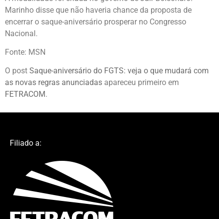
Marinho disse que não haveria chance da proposta de
encerrar o saque-aniversário prosperar no Congresso
Nacional.
Fonte: MSN
O post
Saque-aniversário do FGTS: veja o que mudará com
as novas regras anunciadas
apareceu primeiro em
FETRACOM
.
Filiado a: