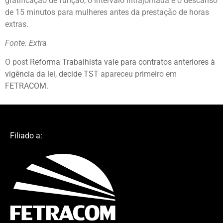
gratificação de função, o intervalo intrajornada e o descanso
de 15 minutos para mulheres antes da prestação de horas
extras.
Fonte: Extra
O post
Reforma Trabalhista vale para contratos anteriores à
vigência da lei, decide TST
apareceu primeiro em
FETRACOM
.
Filiado a: