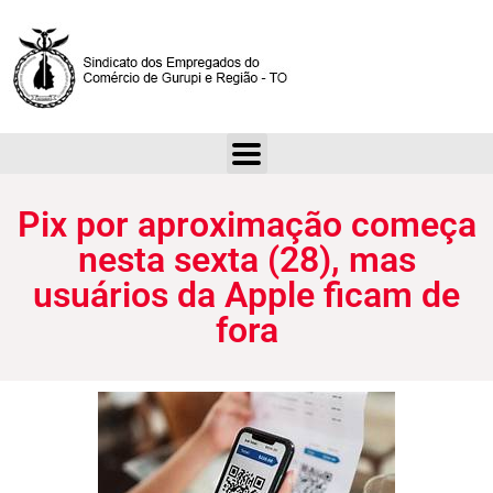
Pix por aproximação começa nesta sexta (28), mas usuários da Apple ficam de fora
Pix por aproximação começa
nesta sexta (28), mas
usuários da Apple ficam de
fora