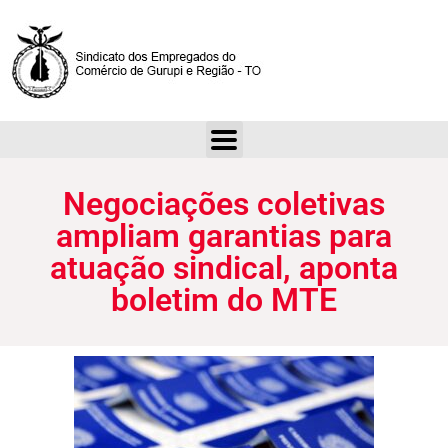
Negociações coletivas ampliam garantias para atuação sindical, aponta boletim do MTE
Negociações coletivas
ampliam garantias para
atuação sindical, aponta
boletim do MTE