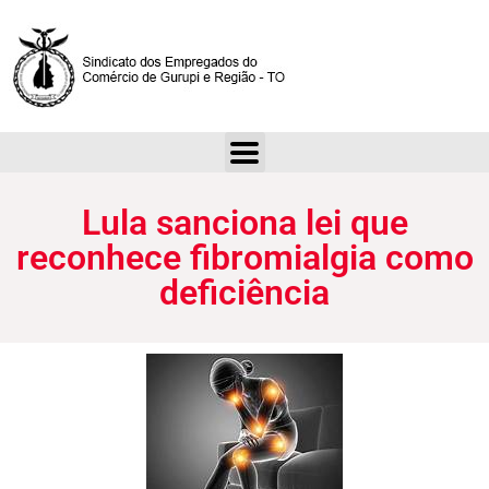
Lula sanciona lei que reconhece fibromialgia como deficiência
Lula sanciona lei que
reconhece fibromialgia como
deficiência