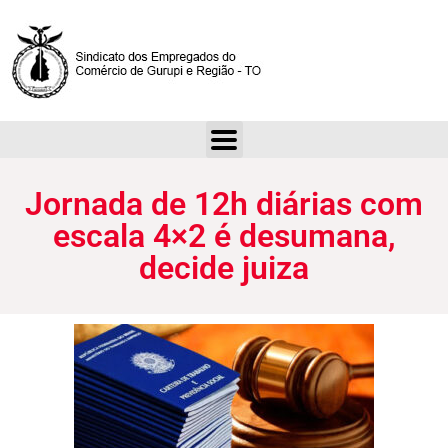
Jornada de 12h diárias com escala 4×2 é desumana, decide juiza
Jornada de 12h diárias com
escala 4×2 é desumana,
decide juiza