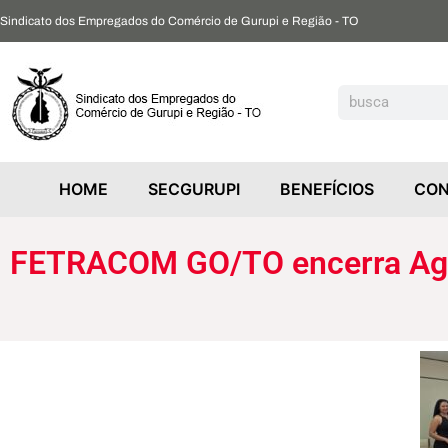
Sindicato dos Empregados do Comércio de Gurupi e Região - TO
FETRACOM GO/TO encerra Agenda Estratégica 2025 e define prioridades para 2026
HOME
SECGURUPI
BENEFÍCIOS
CON
FETRACOM GO/TO encerra Agend