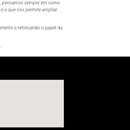
026, pensamos sempre em como
o é o que nos permite ampliar
mento e reforçando o papel da
.