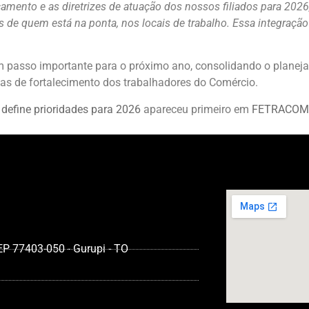
çamento e as diretrizes de atuação dos nossos filiados para 2
s de quem está na ponta, nos locais de trabalho. Essa integraçã
 passo importante para o próximo ano, consolidando o planeja
 de fortalecimento dos trabalhadores do Comércio.
efine prioridades para 2026
apareceu primeiro em
FETRACOM
CEP 77403-050 - Gurupi - TO