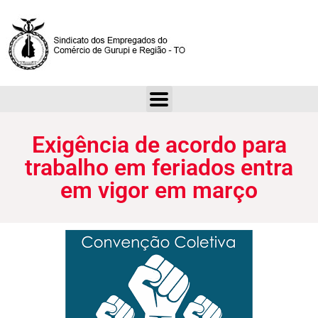
Exigência de acordo para trabalho em feriados entra em vigor em março
Exigência de acordo para
trabalho em feriados entra
em vigor em março