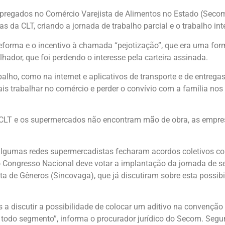
Empregados no Comércio Varejista de Alimentos no Estado (Seco
 da CLT, criando a jornada de trabalho parcial e o trabalho int
reforma e o incentivo à chamada “pejotização”, que era uma fo
hador, que foi perdendo o interesse pela carteira assinada.
ho, como na internet e aplicativos de transporte e de entregas
is trabalhar no comércio e perder o convívio com a família nos 
a CLT e os supermercados não encontram mão de obra, as empre
a, algumas redes supermercadistas fecharam acordos coletivos 
 o Congresso Nacional deve votar a implantação da jornada de s
ta de Gêneros (Sincovaga), que já discutiram sobre esta possib
 discutir a possibilidade de colocar um aditivo na convenção 
 todo segmento”, informa o procurador jurídico do Secom. Segund