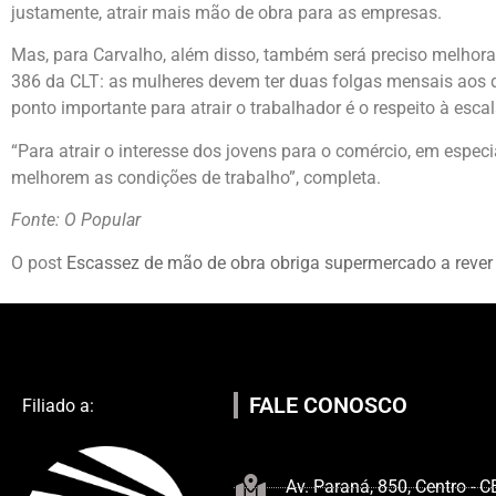
justamente, atrair mais mão de obra para as empresas.
Mas, para Carvalho, além disso, também será preciso melhora
386 da CLT: as mulheres devem ter duas folgas mensais aos d
ponto importante para atrair o trabalhador é o respeito à esc
“Para atrair o interesse dos jovens para o comércio, em esp
melhorem as condições de trabalho”, completa.
Fonte: O Popular
O post
Escassez de mão de obra obriga supermercado a rever
FALE CONOSCO
Filiado a:
Av. Paraná, 850, Centro - 