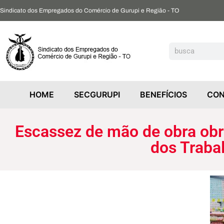
Sindicato dos Empregados do Comércio de Gurupi e Região - TO
Escassez de mão de obra obriga supermercado a rever expansão. Sindicato dos Trabalhadores defende melhorias
HOME
SECGURUPI
BENEFÍCIOS
CON
Escassez de mão de obra obr
dos Traba