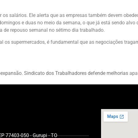
r os salários. Ele alerta que as empresas também devem obedece
omingos e duas no meio da semana, o que já está sendo alvo de 
ala de repouso semanal no sétimo dia trabalhado.
ecial os supermercados, é fundamental que as negociações tra
 expansão. Sindicato dos Trabalhadores defende melhorias
apa
CEP 77403-050 - Gurupi - TO