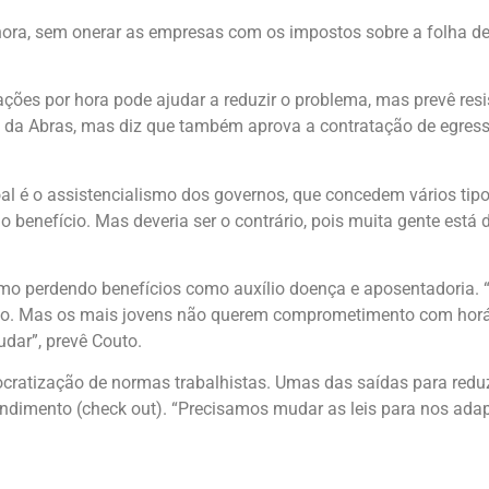
 hora, sem onerar as empresas com os impostos sobre a folha de 
tações por hora pode ajudar a reduzir o problema, mas prevê resi
 da Abras, mas diz que também aprova a contratação de egres
l é o assistencialismo dos governos, que concedem vários tipo
 o benefício. Mas deveria ser o contrário, pois muita gente está
esmo perdendo benefícios como auxílio doença e aposentadoria.
rio. Mas os mais jovens não querem comprometimento com horár
udar”, prevê Couto.
ocratização de normas trabalhistas. Umas das saídas para redu
dimento (check out). “Precisamos mudar as leis para nos adap