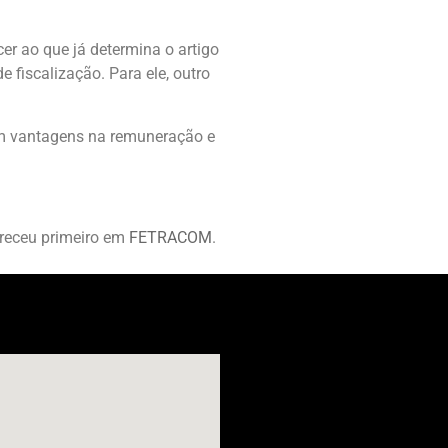
r ao que já determina o artigo
fiscalização. Para ele, outro
gam vantagens na remuneração e
receu primeiro em
FETRACOM
.