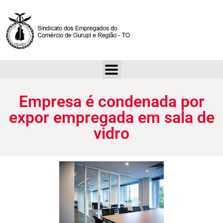
Empresa é condenada por expor empregada em sala de vidro
Empresa é condenada por
expor empregada em sala de
vidro