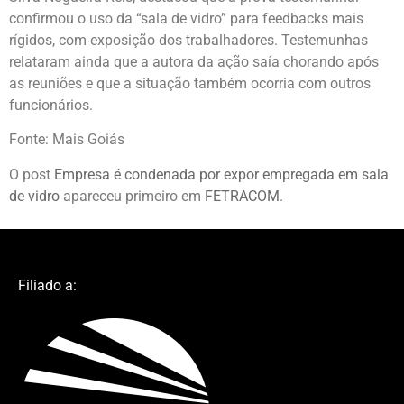
confirmou o uso da “sala de vidro” para feedbacks mais
rígidos, com exposição dos trabalhadores. Testemunhas
relataram ainda que a autora da ação saía chorando após
as reuniões e que a situação também ocorria com outros
funcionários.
Fonte: Mais Goiás
O post
Empresa é condenada por expor empregada em sala
de vidro
apareceu primeiro em
FETRACOM
.
Filiado a: