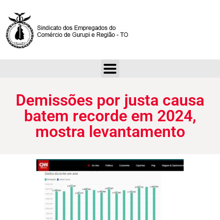
Demissões por justa causa batem recorde em 2024, mostra levantamento
Demissões por justa causa
batem recorde em 2024,
mostra levantamento