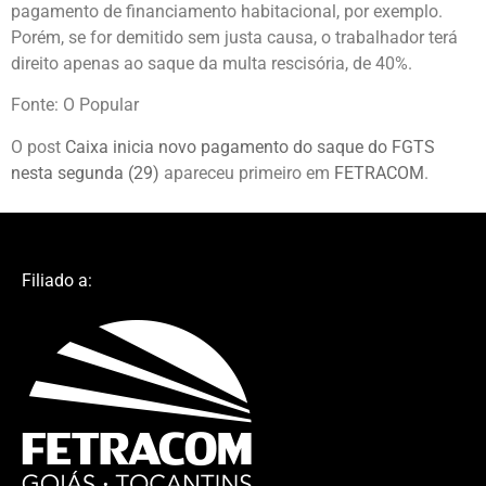
pagamento de financiamento habitacional, por exemplo.
Porém, se for demitido sem justa causa, o trabalhador terá
direito apenas ao saque da multa rescisória, de 40%.
Fonte: O Popular
O post
Caixa inicia novo pagamento do saque do FGTS
nesta segunda (29)
apareceu primeiro em
FETRACOM
.
Filiado a: