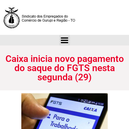
Caixa inicia novo pagamento do saque do FGTS nesta segunda (29)
Caixa inicia novo pagamento
do saque do FGTS nesta
segunda (29)